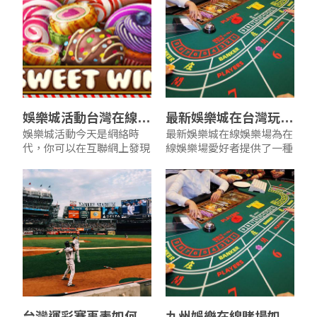
娛樂城活動台灣在線賭場遊戲的賭博技巧是什麼
最新娛樂城在台灣玩在線賭場之前你需要知道什麼
娛樂城活動今天是網絡時
最新娛樂城在線娛樂場為在
代，你可以在互聯網上發現
線娛樂場愛好者提供了一種
任何統計數據，甚至可以通
方便的娛樂方式，同時在他
過遠程學習從互聯網上獲得
們的私人住宅中享受安慰和
教育。事實上，網絡正在變
私密性。類似於以土地為主
成一種非凡的方式來做幾乎
的完全賭場；賭場還提供相
任何事情，比如打球。賭博
同的視頻遊戲，但是這裡的
是在網上跳過一段時間的非
遊戲玩家不再應該面對實際
凡選擇；在線浪費時間的最
的賣家或不同的遊戲玩家來
著名方法之一是玩在線在線
玩特定的運動。
賭場撲克。
台灣運彩賽事表如何在台灣通過世界盃賽果博彩讓分獲勝
九州娛樂在線賭場如何在台灣變得現實