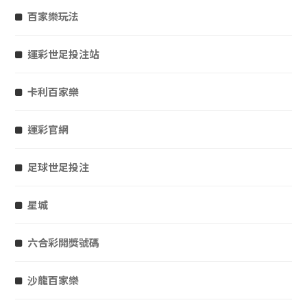
百家樂玩法
運彩世足投注站
卡利百家樂
運彩官網
足球世足投注
星城
六合彩開獎號碼
沙龍百家樂