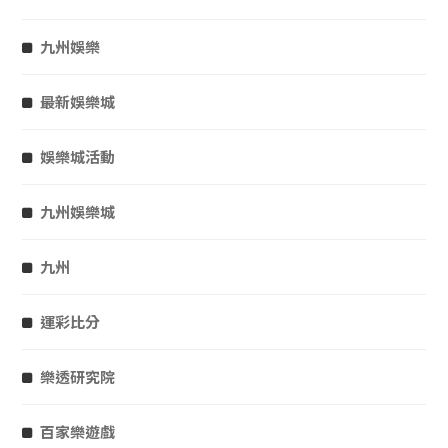
九州娛樂
最新娛樂城
娛樂城活動
九州娛樂城
九州
運彩比分
樂透研究院
百家樂遊戲