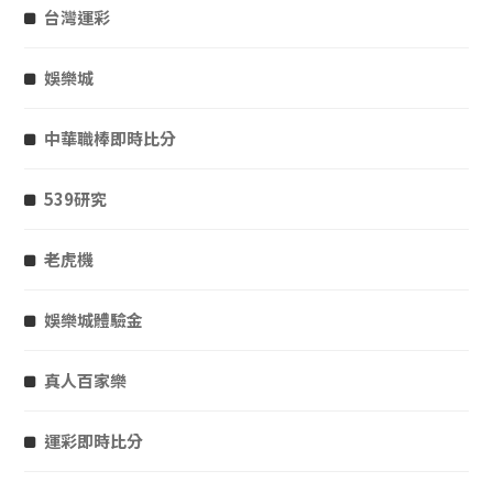
台灣運彩
娛樂城
中華職棒即時比分
539研究
老虎機
娛樂城體驗金
真人百家樂
運彩即時比分