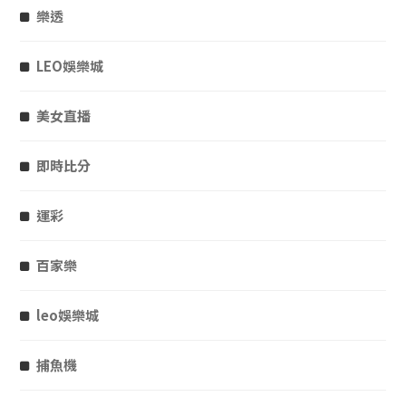
樂透
LEO娛樂城
美女直播
即時比分
運彩
百家樂
leo娛樂城
捕魚機