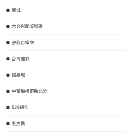
星城
六合彩開獎號碼
沙龍百家樂
台灣運彩
娛樂城
中華職棒即時比分
539研究
老虎機