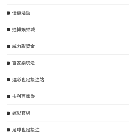
優惠活動
通博娛樂城
威力彩獎金
百家樂玩法
運彩世足投注站
卡利百家樂
運彩官網
足球世足投注