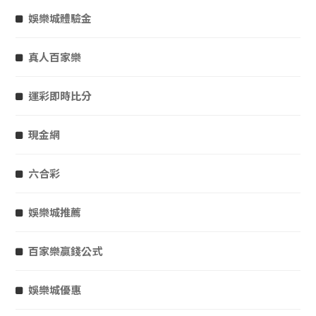
娛樂城體驗金
真人百家樂
運彩即時比分
現金網
六合彩
娛樂城推薦
百家樂贏錢公式
娛樂城優惠