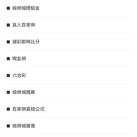
娛樂城體驗金
真人百家樂
運彩即時比分
現金網
六合彩
娛樂城推薦
百家樂贏錢公式
娛樂城優惠