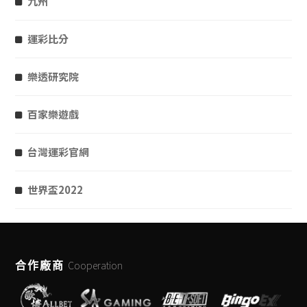
九州
運彩比分
樂透研究院
百家樂遊戲
台灣運彩官網
世界盃2022
Cooperation
合作廠商