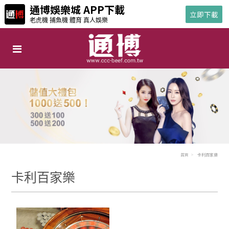
通博娛樂城 APP下載
立即下載
老虎機 捕魚機 體育 真人娛樂
首頁
卡利百家樂
卡利百家樂