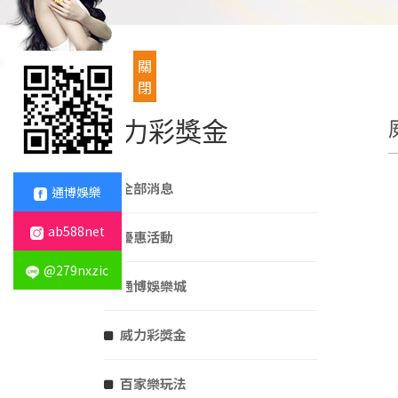
關
閉
威力彩獎金
Casino
全部消息
通博娛樂
ab588net
優惠活動
@279nxzic
通博娛樂城
威力彩獎金
百家樂玩法