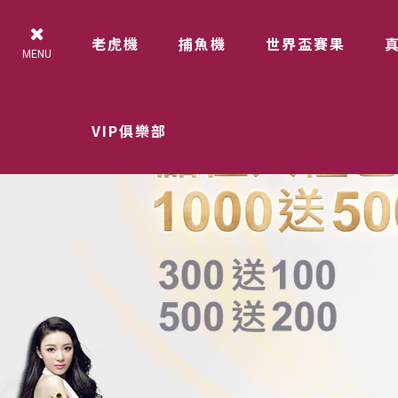
老虎機
捕魚機
世界盃賽果
MENU
VIP俱樂部