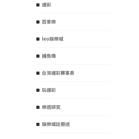
運彩
百家樂
leo娛樂城
捕魚機
台灣運彩賽事表
玩運彩
樂透研究
娛樂城註冊送