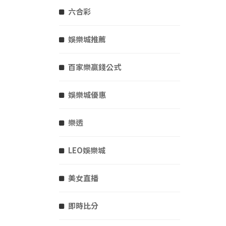
六合彩
娛樂城推薦
百家樂贏錢公式
娛樂城優惠
樂透
LEO娛樂城
美女直播
即時比分