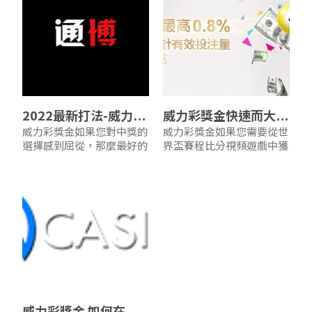
2022最新打法-威力彩獎金技巧應用-威力彩獎金實戰技巧
威力彩獎金快速而大贏世界盃賽程比分
威力彩獎金如果您對中獎的
威力彩獎金如果您需要從世
選擇感到屈從，那麼最好的
界盃賽程比分視頻遊戲中獲
賺錢方式就是成為俱樂部的
得一流的最終結果，請在每
一員
次玩世界盃賽程比分時牢記
隨後的戰略指南。毫無疑
問，這將極大地裝飾您的普
遍可能性。
威力彩獎金 如何在邏輯上擊敗 Pick 4 Lottery