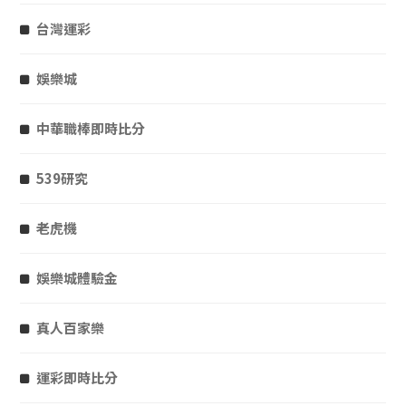
台灣運彩
娛樂城
中華職棒即時比分
539研究
老虎機
娛樂城體驗金
真人百家樂
運彩即時比分