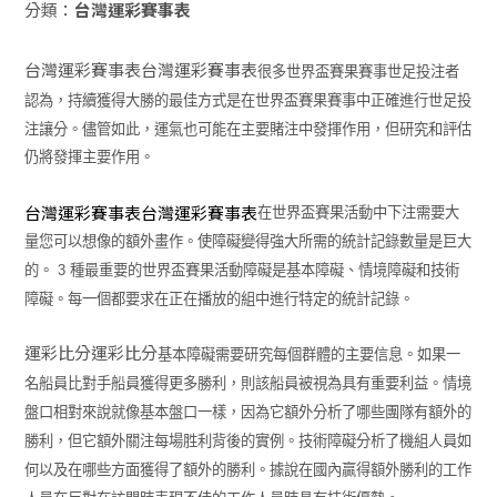
分類：
台灣運彩賽事表
台灣運彩賽事表台灣運彩賽事表
很多世界盃賽果賽事世足投注者
認為，持續獲得大勝的最佳方式是在世界盃賽果賽事中正確進行世足投
注讓分。儘管如此，運氣也可能在主要賭注中發揮作用，但研究和評估
仍將發揮主要作用。
台灣運彩賽事表台灣運彩賽事表
在世界盃賽果活動中下注需要大
量您可以想像的額外畫作。使障礙變得強大所需的統計記錄數量是巨大
的。 3 種最重要的世界盃賽果活動障礙是基本障礙、情境障礙和技術
障礙。每一個都要求在正在播放的組中進行特定的統計記錄。
運彩比分運彩比分
基本障礙需要研究每個群體的主要信息。如果一
名船員比對手船員獲得更多勝利，則該船員被視為具有重要利益。情境
盤口相對來說就像基本盤口一樣，因為它額外分析了哪些團隊有額外的
勝利，但它額外關注每場胜利背後的實例。技術障礙分析了機組人員如
何以及在哪些方面獲得了額外的勝利。據說在國內贏得額外勝利的工作