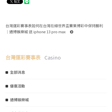
台灣運彩賽事表如何在台灣在線世界盃賽果博彩中保持勝利
｜通博娛樂城 送 iphone 13 pro max
Casino
台灣運彩賽事表
全部消息
優惠活動
通博娛樂城