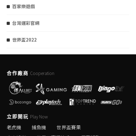
百家樂遊戲
台灣運彩官網
世界盃2022
Cooperation
合作廠商
Play Now
立即開玩
老虎機
捕魚機
世界盃賽果