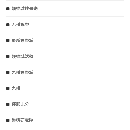
娛樂城註冊送
九州娛樂
最新娛樂城
娛樂城活動
九州娛樂城
九州
運彩比分
樂透研究院