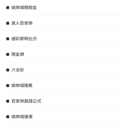
娛樂城體驗金
真人百家樂
運彩即時比分
現金網
六合彩
娛樂城推薦
百家樂贏錢公式
娛樂城優惠