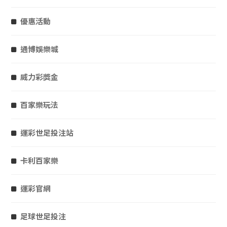
優惠活動
通博娛樂城
威力彩獎金
百家樂玩法
運彩世足投注站
卡利百家樂
運彩官網
足球世足投注