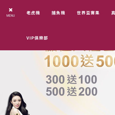
老虎機
捕魚機
世界盃賽果
MENU
VIP俱樂部