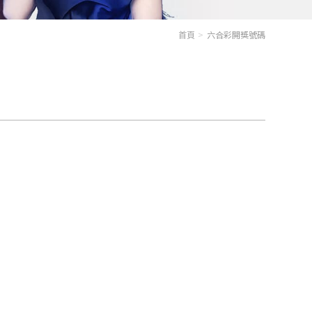
首頁
六合彩開獎號碼