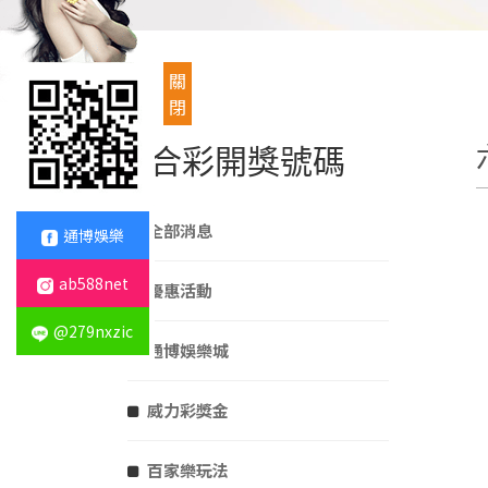
關
閉
六合彩開獎號碼
Casino
全部消息
通博娛樂
ab588net
優惠活動
@279nxzic
通博娛樂城
威力彩獎金
百家樂玩法