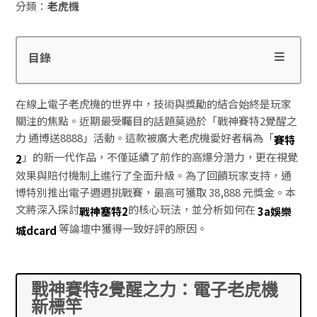
分類：
老虎機
目錄
在線上電子老虎機的世界中，技術與獎勵的結合始終是玩家
關注的焦點。近期最受矚目的話題莫過於「戰神賽特2覺醒之
力 通博送8888」活動。這款被廣大老虎機愛好者稱為「
賽特
」的新一代作品，不僅延續了前作的高爆分潛力，更在視覺
2
效果與賠付機制上進行了全面升級。為了回饋玩家支持，通
博特別推出電子週週挑戰賽，最高可獲取 38,888 元獎金。本
文將深入探討
的核心玩法，並分析如何在
戰神塞特2
3a娛樂
等論壇中獲得一致好評的原因。
城dcard
戰神賽特2覺醒之力：電子老虎機
新標竿