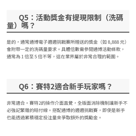
Q5：活動獎金有提現限制（洗碼
量）嗎？
是的，通常通博電子週週挑戰賽所贈送的獎金（如 8,888 元）
會附帶一定的洗碼量要求。具體倍數需參閱通博活動條款，
通常為 1 倍至 5 倍不等，這在業界屬於非常合理的範圍。
Q6：賽特2適合新手玩家嗎？
非常適合。賽特2的操作介面直覺，全版面消除機制讓新手不
必強記繁雜的賠付線。搭配通博的週週挑戰賽，即使是新手
也能透過累積穩定投注量來爭取額外的獎勵金。