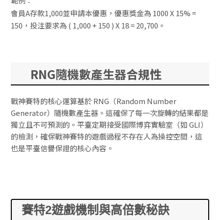
範例：
會員A存款1,000並申請本優惠，優惠獎金為 1000 X 15% =
150，投注要求為 ( 1,000 + 150 ) X 18 = 20,700。
RNG隨機數產生器合規性
戰神賽特的核心運算基於 RNG（Random Number
Generator）隨機數產生器。這確保了每一次旋轉的結果都是
獨立且不可預測的。平臺定期接受國際博弈實驗室（如 GLI）
的檢測，確保戰神賽特的遊戲過程不存在人為操控空間，這
也是平臺信譽保證的核心內容。
賽特2遊戲機制與高倍數秘訣