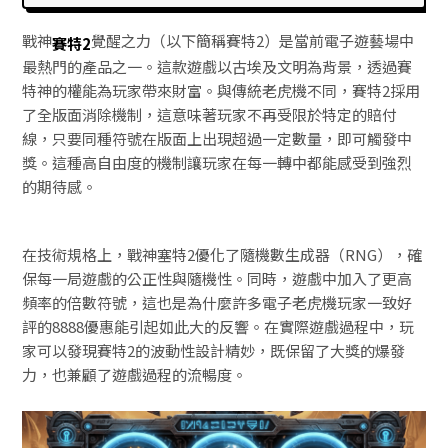
戰神
覺醒之力（以下簡稱賽特2）是當前電子遊藝場中
賽特2
最熱門的產品之一。這款遊戲以古埃及文明為背景，透過賽
特神的權能為玩家帶來財富。與傳統老虎機不同，賽特2採用
了全版面消除機制，這意味著玩家不再受限於特定的賠付
線，只要同種符號在版面上出現超過一定數量，即可觸發中
獎。這種高自由度的機制讓玩家在每一轉中都能感受到強烈
的期待感。
在技術規格上，戰神塞特2優化了隨機數生成器（RNG），確
保每一局遊戲的公正性與隨機性。同時，遊戲中加入了更高
頻率的倍數符號，這也是為什麼許多電子老虎機玩家一致好
評的8888優惠能引起如此大的反響。在實際遊戲過程中，玩
家可以發現賽特2的波動性設計精妙，既保留了大獎的爆發
力，也兼顧了遊戲過程的流暢度。