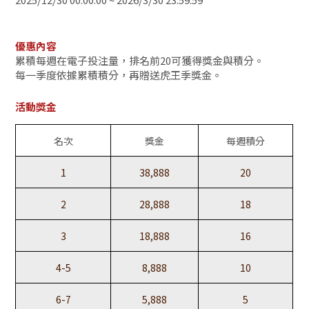
優惠內容
累積每週在電子投注量，排名前20可獲得獎金與積分。
每一季度依據累積積分，再贈送虎王季獎金。
活動獎金
名次
獎金
每週積分
1
38,888
20
2
28,888
18
3
18,888
16
4-5
8,888
10
6-7
5,888
5