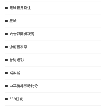
足球世足投注
星城
六合彩開獎號碼
沙龍百家樂
台灣運彩
娛樂城
中華職棒即時比分
539研究