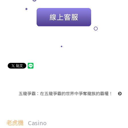
五龍爭霸：在五龍爭霸的世界中爭奪龍族的霸權！
Casino
老虎機