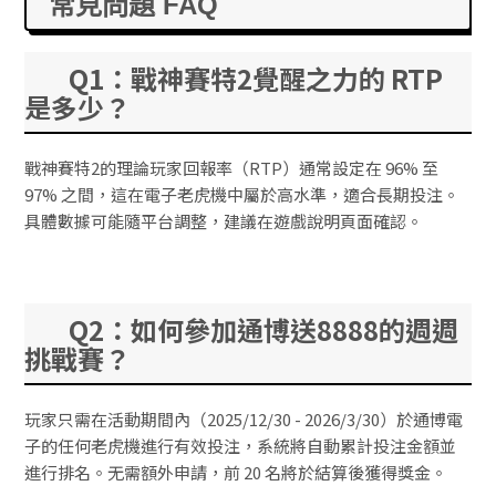
常見問題 FAQ
Q1：戰神賽特2覺醒之力的 RTP
是多少？
戰神賽特2的理論玩家回報率（RTP）通常設定在 96% 至
97% 之間，這在電子老虎機中屬於高水準，適合長期投注。
具體數據可能隨平台調整，建議在遊戲說明頁面確認。
Q2：如何參加通博送8888的週週
挑戰賽？
玩家只需在活動期間內（2025/12/30 - 2026/3/30）於通博電
子的任何老虎機進行有效投注，系統將自動累計投注金額並
進行排名。无需額外申請，前 20 名將於結算後獲得獎金。