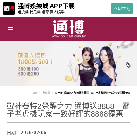
通博娛樂城 APP下載
立即下載
老虎機 捕魚機 體育 真人娛樂
首頁
老虎機
戰神賽特2覺醒之力 通博送8888｜電子老虎機玩家一致好評的8888優惠
戰神賽特2覺醒之力 通博送8888｜電
子老虎機玩家一致好評的8888優惠
日期：
2026-02-06