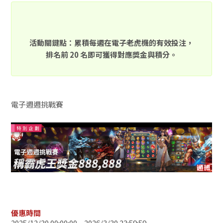
活動關鍵點：累積每週在電子老虎機的有效投注，
排名前 20 名即可獲得對應獎金與積分。
電子週週挑戰賽
優惠時間
2025/12/30 00:00:00 ~ 2026/3/30 23:59:59