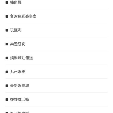
捕魚機
台灣運彩賽事表
玩運彩
樂透研究
娛樂城註冊送
九州娛樂
最新娛樂城
娛樂城活動