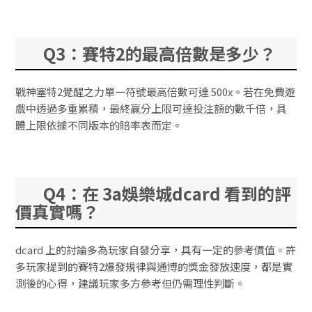
Q3：賽特2的最高倍數是多少？
戰神塞特2覺醒之力單一符號最高倍數可達 500x。若在免費遊
戲中透過多重累積，最終贏分上限可達投注額的數千倍，具
體上限依據不同版本的賠率表而定。
Q4：在 3a娛樂城dcard 看到的評
價真實嗎？
dcard 上的討論多為玩家自發分享，具有一定的參考價值。許
多玩家提到的賽特2爆發規律與通博的獎金發放速度，都是實
測後的心得，建議玩家多方參考但仍需理性判斷。